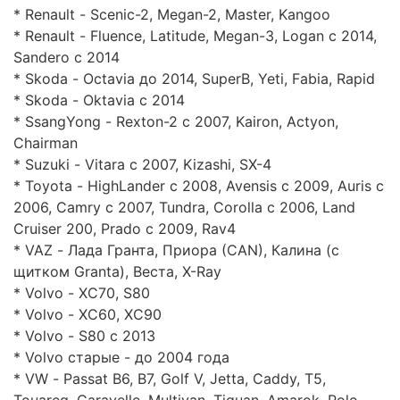
* Renault - Scenic-2, Megan-2, Master, Kangoo
* Renault - Fluence, Latitude, Megan-3, Logan c 2014,
Sandero с 2014
* Skoda - Octavia до 2014, SuperB, Yeti, Fabia, Rapid
* Skoda - Oktavia c 2014
* SsangYong - Rexton-2 c 2007, Kairon, Actyon,
Chairman
* Suzuki - Vitara c 2007, Kizashi, SX-4
* Toyota - HighLander c 2008, Avensis c 2009, Auris c
2006, Camry c 2007, Tundra, Corolla c 2006, Land
Cruiser 200, Prado c 2009, Rav4
* VAZ - Лада Гранта, Приора (CAN), Калина (с
щитком Granta), Веста, X-Ray
* Volvo - XC70, S80
* Volvo - XC60, XC90
* Volvo - S80 с 2013
* Volvo старые - до 2004 года
* VW - Passat B6, B7, Golf V, Jetta, Caddy, T5,
Touareg, Caravelle, Multivan, Tiguan, Amarok. Polo