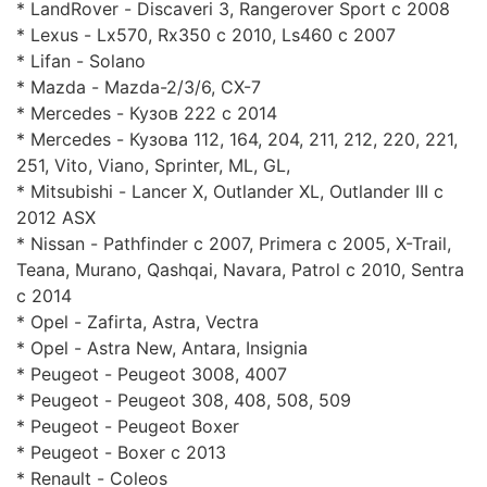
* LandRover - Discaveri 3, Rangerover Sport c 2008
* Lexus - Lx570, Rx350 c 2010, Ls460 c 2007
* Lifan - Solano
* Mazda - Маzdа-2/3/6, CX-7
* Mercedes - Кузов 222 с 2014
* Mercedes - Кузова 112, 164, 204, 211, 212, 220, 221,
251, Vito, Viano, Sprinter, ML, GL,
* Mitsubishi - Lancer X, Outlander XL, Outlander III c
2012 ASX
* Nissan - Pathfinder с 2007, Primera с 2005, X-Trail,
Teana, Murano, Qashqai, Navara, Patrol c 2010, Sentra
с 2014
* Opel - Zafirta, Astra, Vectra
* Opel - Astra New, Antara, Insignia
* Peugeot - Peugeot 3008, 4007
* Peugeot - Peugeot 308, 408, 508, 509
* Peugeot - Peugeot Boxer
* Peugeot - Boxer c 2013
* Renault - Coleos