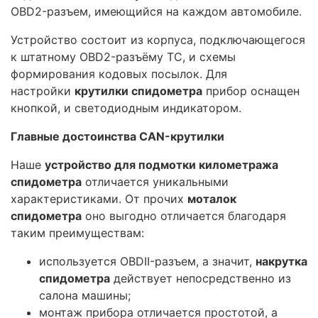
OBD2-разъем, имеющийся на каждом автомобиле.
Устройство состоит из корпуса, подключающегося
к штатному OBD2-разъёму ТС, и схемы
формирования кодовых посылок. Для
настройки
крутилки спидометра
прибор оснащен
кнопкой, и светодиодным индикатором.
Главные достоинства CAN-крутилки
Наше
устройство для подмотки километража
спидометра
отличается уникальными
характеристиками. От прочих
моталок
спидометра
оно выгодно отличается благодаря
таким преимуществам:
используется OBDII-разъем, а значит,
накрутка
спидометра
действует непосредственно из
салона машины;
монтаж прибора отличается простотой, а