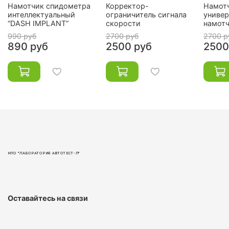
Намотчик спидометра
Корректор-
Намот
интеллектуальный
ограничитель сигнала
универ
“DASH IMPLANT”
скорости
намотч
990 руб
2700 руб
2700 р
890 руб
2500 руб
2500
НПО "ЛАБОРАТОРИЯ АВТОТЕСТ-Л"
Оставайтесь на связи